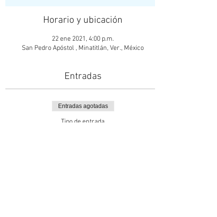
Horario y ubicación
22 ene 2021, 4:00 p.m.
San Pedro Apóstol , Minatitlán, Ver., México
Entradas
Entradas agotadas
Tipo de entrada
PASE SAC DE LA CONFESIÓN
4:00
Leer más
Precio
$0.00