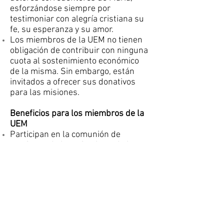
esforzándose siempre por
testimoniar con alegría cristiana su
fe, su esperanza y su amor.
Los miembros de la UEM no tienen
obligación de contribuir con ninguna
cuota al sostenimiento económico
de la misma. Sin embargo, están
invitados a ofrecer sus donativos
para las misiones.
Beneficios para los miembros de la
UEM
Participan en la comunión de
oraciones de los miembros de la
UEM
El tercer jueves de cada mes se
celebra en la Sede Nacional de las
OMP una Eucaristía por los socios
vivos y difuntos de la UEM
Contacto e informes: